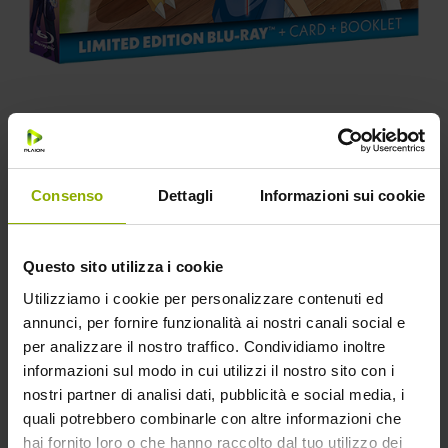
Consenso
Dettagli
Informazioni sui cookie
REGIA
Tomohisa Taguchi
Questo sito utilizza i cookie
TRAMA
Dopo il successo cinematografico, l'ultima
Utilizziamo i cookie per personalizzare contenuti ed
avventura di Taichi, Agumon e tutti gli altri arriva in Limited
annunci, per fornire funzionalità ai nostri canali social e
Edition DVD e Blu-ray targate Anime Factory con Booklet
per analizzare il nostro traffico. Condividiamo inoltre
esclusivo di 44 pagine con intervista al regista, schede
informazioni sul modo in cui utilizzi il nostro sito con i
personaggi, approfondimenti, gallerie e Card da Collezione.
nostri partner di analisi dati, pubblicità e social media, i
quali potrebbero combinarle con altre informazioni che
Dieci anni dopo il suo primo incontro con Agumon, Taichi
hai fornito loro o che hanno raccolto dal tuo utilizzo dei