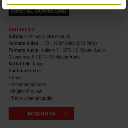
DIGITAL DOWNLOAD
DATI TECNICI
Durata:
94 minuti (Extra esclusi)
Formato Video:
1.78:1 1920*1080p @23.98fps
Formato Audio:
Italiano 5.1 DTS-HD Master Audio,
Giapponese 5.1 DTS-HD Master Audio
Sottotitoli:
Italiano
Contenuti extra:
• Teaser
• Promotional Video
• Original Preview
• Trailer cinematografici
ACQUISTA