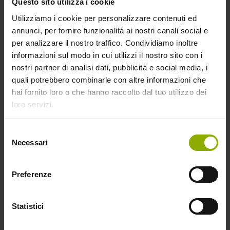
Questo sito utilizza i cookie
Utilizziamo i cookie per personalizzare contenuti ed
annunci, per fornire funzionalità ai nostri canali social e
per analizzare il nostro traffico. Condividiamo inoltre
informazioni sul modo in cui utilizzi il nostro sito con i
nostri partner di analisi dati, pubblicità e social media, i
quali potrebbero combinarle con altre informazioni che
hai fornito loro o che hanno raccolto dal tuo utilizzo dei
loro servizi.
REGIA
Naoko Yamada
Selezione
Necessari
del
TRAMA
In ESCLUSIVA su Fan Factory
,
per la prima
consenso
volta in Blu-ray
il film d’animazione che ha segnato la
Preferenze
consacrazione del talento registico di Naoko Yamada (La
Forma della Voce), universalmente riconosciuto come il
capolavoro del celebre studio d’animazione Kyoto
Statistici
Animation, distrutto dal tragico attacco incendiario del
luglio 2019, in
edizione Ultralimited a tiratura limitata e