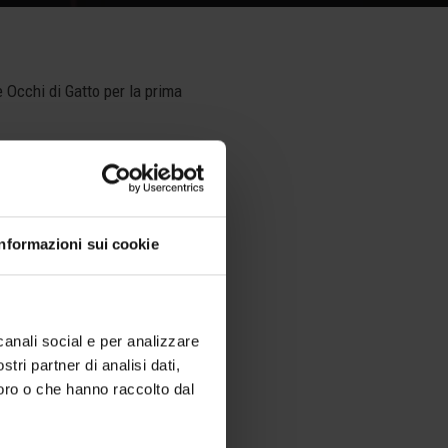
e Occhi di Gatto per la prima
. Trafugano un dipinto da un
compare per rubarne un altro.
 i Fiori” di Michael Heinz. I
agazze a ritrovare il padre
Informazioni sui cookie
esso obiettivo, la scintilla
canali social e per analizzare
stri partner di analisi dati,
loro o che hanno raccolto dal
TANDARD