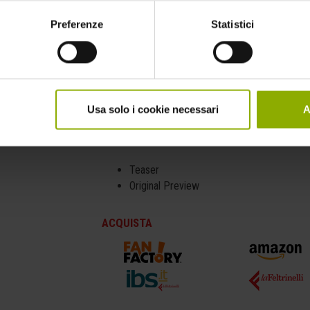
DATI TECNICI
Numero Dischi:
1
Preferenze
Statistici
Durata:
92 minuti (Extra esclusi)
Formato Video:
1.78:1 1920*1080p @23.98f
Formato Audio:
Italiano 5.1 DTS-HD Master
Master Audio
Lingue:
Italiano, Giapponese
Usa solo i cookie necessari
A
Sottotitoli:
Italiano
Contenuti extra:
Teaser
Original Preview
ACQUISTA