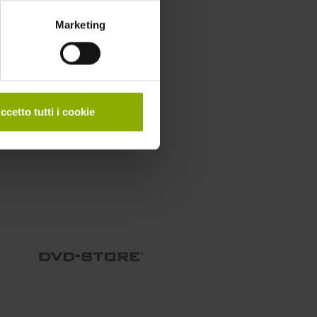
Marketing
ps
 Audio, Giapponese 5.1 DTS-HD
ccetto tutti i cookie